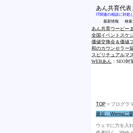
あん共育代表
IT関連の相談に対処
最新情報
検索
あん共育ウーピーま
全国イベントスケ
価値交換会＆価値
和のカウンセラー
スピリチュアルマ
WEBあん
：SEO対
TOP
> プログラマ
最近、Wemaに凝っ
ウェマに力を入
作者曰く、Web +