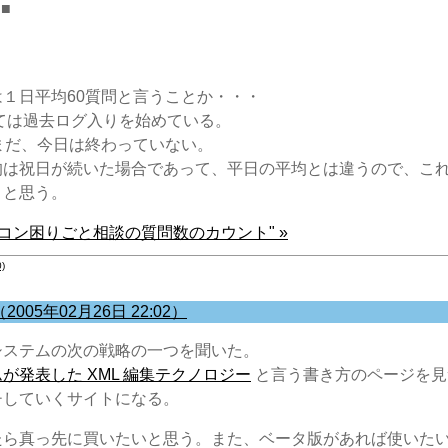
■■
１日平均60質問と言うことか・・・
いては過去ログ入りを始めている。
まだ、今日は終わっていない。
均は祝日が続いた場合であって、平日の平均とは違うので、こ
うと思う。
ソコン困りごと相談の質問数のカウント" »
)
005年02月26日 22:02）
システムの次の戦略の一つを聞いた。
が発表した XML 編集テクノロジー
と言う書き方のページを見
チしていくサイトになる。
たら真っ先に買いたいと思う。また、ベータ版があれば使いた