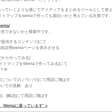
貼っていくような感じでアイディアをまとめるツールとして使
イトマップをwemaで作っても面白いかと考えている次第です
/wema/
提供できないかと模索中です。
共育が提供するコンテンツ]にて
容説明wemaページを表示させる
うだからやってみる]
サイトマップをWemaで作ってみる]にて
析？中
板運営についてのノウハウ]にて用語に飛ばす
ついての見解 あり
用語]、[略語]にて用語に飛ばす
、Wemaに凝っています" »