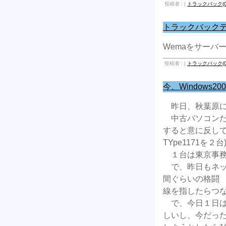
投稿者 : |
トラックバック(0
トラックバックテスト
Wemaをサーバ
投稿者 : |
トラックバック(0
今、Windows2
昨日、秋葉原に
中古パソコンだ
すると意に反してそ
TYpe1171を２
１台は東京事務
で、昨日もネッ
間ぐらいの格闘
線を指したらつな
で、今日１日はP
しいし、今だった