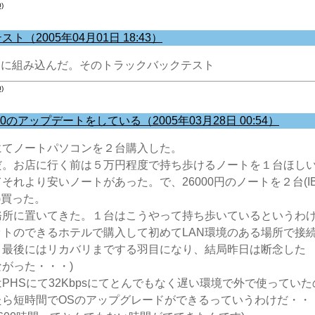
)
（2005年04月01日 18:43）
ーに組み込んだ。そのトラックバックテスト
)
000のアップデートをしている（2005年03月28日 00:54）
てノートパソコンを２台購入した。
。お店に行く前は５万円程度で持ち歩けるノートを１台ほし
れより安いノートがあった。で、26000円のノートを２台(IBM T
台)買った。
所に置いてきた。１台はこうやって持ち歩いているというわ
トのできるホテルで購入して初めてLAN環境のある場所で接続
 最後にはリカバリまでする羽目になり、結局昨日は断念した
がった・・・)
HSにて32Kbpsにてとんでもなく遅い環境で外で使ってい
ら短時間でOSのアップグレードができるっていうわけだ・・・