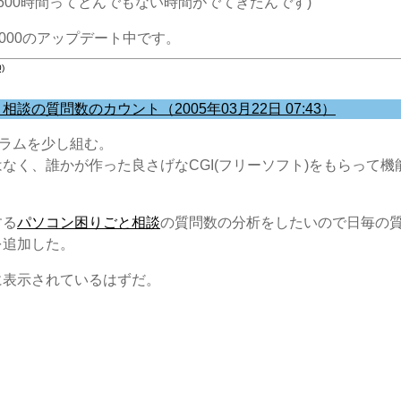
600時間ってとんでもない時間がでてきたんです)
s2000のアップデート中です。
)
談の質問数のカウント（2005年03月22日 07:43）
ログラムを少し組む。
なく、誰かが作った良さげなCGI(フリーソフト)をもらって
する
パソコン困りごと相談
の質問数の分析をしたいので日毎の
を追加した。
に表示されているはずだ。