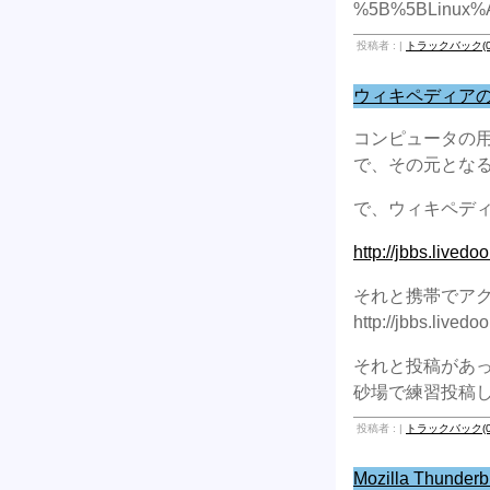
%5B%5BLinux
投稿者 : |
トラックバック(0
ウィキペディアのコ
コンピュータの
で、その元とな
で、ウィキペデ
http://jbbs.livedo
それと携帯でアク
http://jbbs.livedoo
それと投稿があ
砂場で練習投稿
投稿者 : |
トラックバック(0
Mozilla Thu