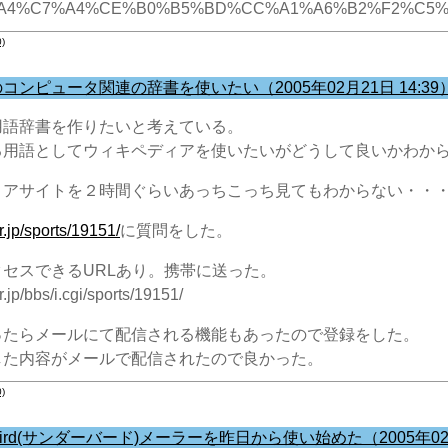
%A4%C7%A4%CE%B0%B5%BD%CC%A1%A6%B2%F2%C5%E0
)
ンピュータ関連の辞書を使いたい（2005年02月21日 14:39
用語辞書を作りたいと考えている。
る用語としてウィキペディアを使いたいがどうして良いかわか
ィアサイトを２時間ぐらいあっちこっち見てもわからない・・
or.jp/sports/19151/
に質問をした。
セスできるURLあり。携帯に送った。
r.jp/bbs/i.cgi/sports/19151/
ったらメールにて配信される機能もあったので登録をした。
した内容がメールで配信されたので良かった。
)
nderbird(サンダーバード)メーラーを昨日から使い始めた（2005年02月