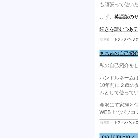
も頑張って使い
まず、
英語版の
続きを読む "xfy
投稿者 : |
トラックバック(0
まちゅの自己紹介（2
私の自己紹介を
ハンドルネーム
10年前に２歳
ムとして使って
金沢にて家族と
WEB上でパソ
投稿者 : |
トラックバック(0
Tera Term Pr