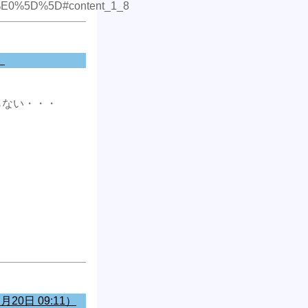
%5D%5D#content_1_8
）
らない・・・
・
20日 09:11）