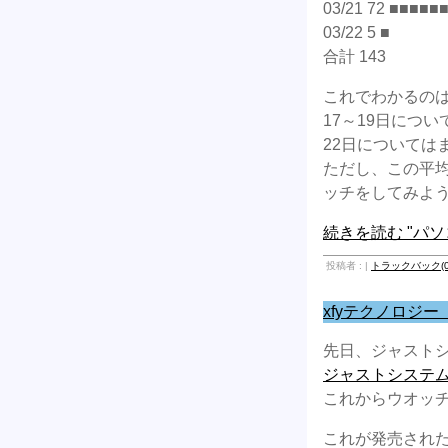
03/21 72 ■■■■■
03/22 5 ■
合計 143
これでわかるのは
17～19日につ
22日については
ただし、この平
ッチをしてみよ
続きを読む "パ
投稿者 : |
トラックバック(0
xfyテクノロジー（2
先日、ジャスト
ジャストシステム
これからウオッ
これが発売され