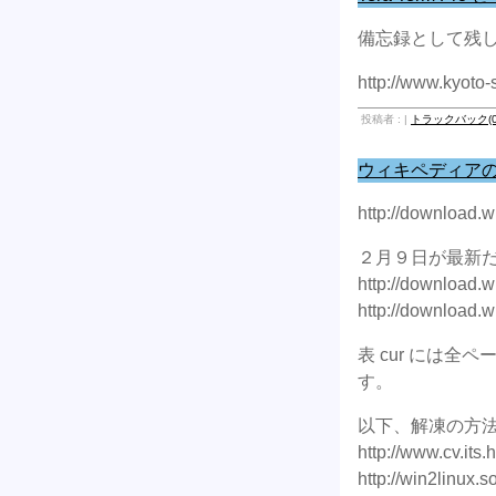
備忘録として残
http://www.kyoto-
投稿者 : |
トラックバック(0
ウィキペディアのダ
http://download.w
２月９日が最新
http://download.w
http://download.w
表 cur には
す。
以下、解凍の方
http://www.cv.its
http://win2linux.s