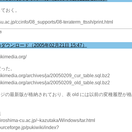
しておく。
su.ac.jp/ccinfo/08_supports/08-teraterm_ttssh/print.html
)
ウンロード（2005年02月21日 15:47）
ikimedia.org/
だった。
ikimedia.org/archives/ja/20050209_cur_table.sql.bz2
ikimedia.org/archives/ja/20050209_old_table.sql.bz2
全ページの最新版が格納されており、表 old には以前の変種履歴が
法
.hiroshima-cu.ac.jp/~kazutaka/Windows/tar.html
ourceforge.jp/pukiwiki/index?