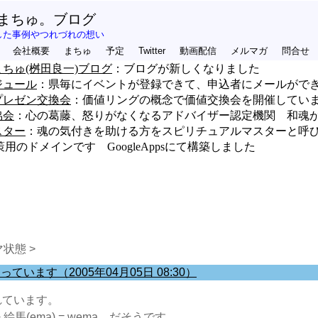
まちゅ。ブログ
した事例やつれづれの想い
会社概要
まちゅ
予定
Twitter
動画配信
メルマガ
問合せ
ちゅ(桝田良一)ブログ
：ブログが新しくなりました
ジュール
：県毎にイベントが登録できて、申込者にメールがで
プレゼン交換会
：価値リングの概念で価値交換会を開催してい
協会
：心の葛藤、怒りがなくなるアドバイザー認定機関 和魂
スター
：魂の気付きを助ける方をスピリチュアルマスターと呼
策用のドメインです GoogleAppsにて構築しました
状態 >
ています（2005年04月05日 08:30）
れています。
 絵馬(ema) = wema だそうです。