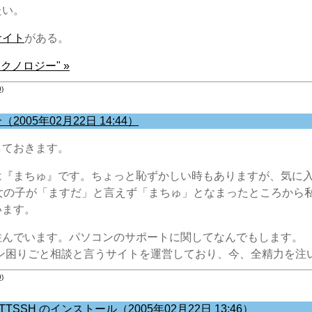
たい。
サイト
がある。
テクノロジー" »
)
005年02月22日 14:44）
しておきます。
は『まちゅ』です。ちょっと恥ずかしい時もありますが、気に
の女の子が「ますだ」と言えず「まちゅ」となまったところから
います。
住んでいます。パソコンのサポートに関してなんでもします。
コン困りごと相談と言うサイトを運営しており、今、全精力を注
)
o と TTSSH のインストール（2005年02月22日 13:46）