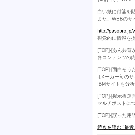
白い紙に付箋を
また、WEBのサ
http://pasopro.jp
視覚的に情報を
[TOP]-[あん
各コンテンツの内
[TOP]-[面白そ
-[メーカー毎の
IBMサイトを分
[TOP]-[掲示
マルチポストに
[TOP]-[誤った
続きを読む "最近